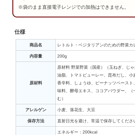
※袋のまま直接電子レンジでの加熱はできません。
仕様
商品名
レトルト・ベジタリアンのための野菜カ
内容量
200g
原材料 野菜野菜（国産）（玉ねぎ、じ
油脂、トマトピューレー、昆布だし、小
原材料
香辛料、しょうゆ、ピーナッツペースト
味料、酵母エキス、ココアパウダー、（
む）
アレルゲン
小麦、落花生、大豆
保存方法
直射日光を避け、常温で保存してくださ
エネルギー：200kcal