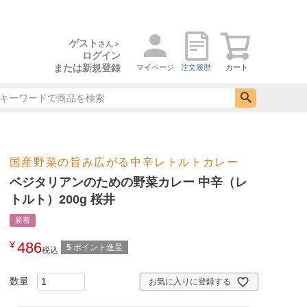
ゲスト
さん＞
ログイン
または新規登録
マイページ
注文履歴
カート
国産野菜の旨み広がる中辛レトルトカレー
ベジタリアンのための野菜カレー 中辛（レ
トルト）200g 桜井
新着
¥
486
5
ポイント進呈
税込
お気に入りに登録する