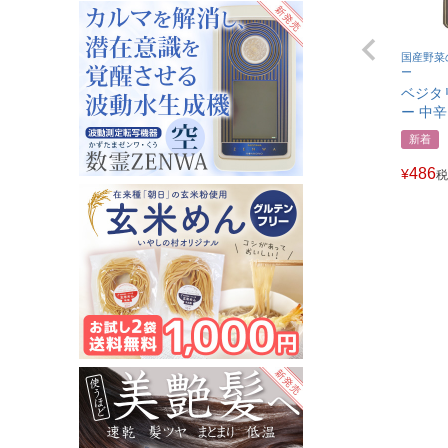
国産野菜
ー
ベジタ
ー 中辛
新着
486
¥
税