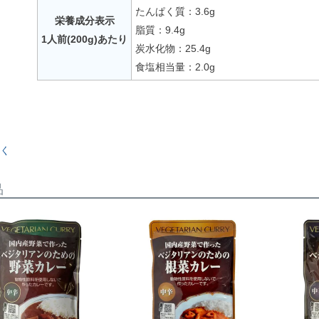
たんぱく質：3.6g
栄養成分表示
脂質：9.4g
1人前(200g)あたり
炭水化物：25.4g
食塩相当量：2.0g
く
品