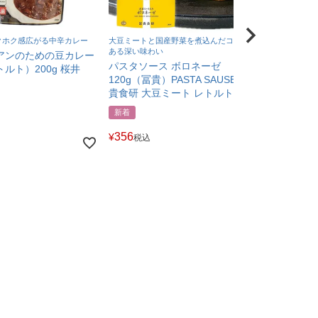
クホク感広がる中辛カレー
大豆ミートと国産野菜を煮込んだコクの
豆乳のコクと国
ある深い味わい
たクリームソー
アンのための豆カレー
パスタソース ボロネーゼ
パスタソー
ルト）200g 桜井
120g（冨貴）PASTA SAUSE 冨
ム 120g（冨
貴食研 大豆ミート レトルト
冨貴食研 レ
新着
新着
356
356
¥
¥
税込
税込