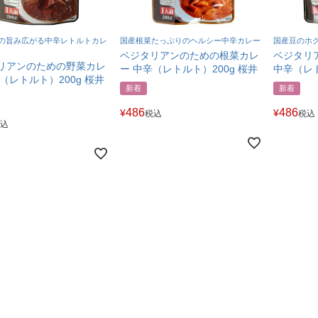
の旨み広がる中辛レトルトカレ
国産根菜たっぷりのヘルシー中辛カレー
国産豆のホ
ベジタリアンのための根菜カレ
ベジタリ
リアンのための野菜カレ
ー 中辛（レトルト）200g 桜井
中辛（レト
（レトルト）200g 桜井
新着
新着
486
486
¥
¥
税込
税込
込