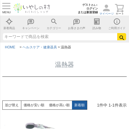
ゲスト
さん＞
ログイン
MENU
または新規登録
マイページ
カート
新着商品
キャンペーン
カテゴリー
お客さまの声
読み物
ご利用ガイド
HOME
ヘルスケア・健康器具
温熱器
温熱器
1
件中
1
-
1
件表示
並び替え
価格が安い順
価格が高い順
新着順