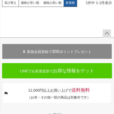
1
件中
1
-
1
件表示
並び替え
価格が安い順
価格が高い順
新着順
ペー
ジト
300
新規会員登録で
ポイントプレゼント
ップ
へ
お得な情報をゲット
LINEでお友達追加で
送料無料
11,000円以上お買い上げで
（お米・その他一部の商品は対象外です）