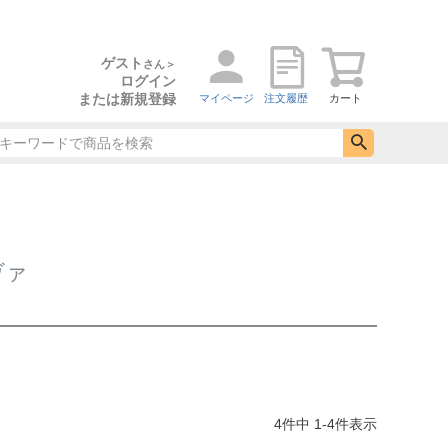
ゲスト
さん＞
ログイン
または新規登録
マイページ
注文履歴
カート
ヴァ
4
件中
1
-
4
件表示