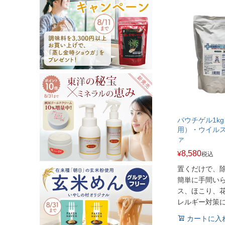
パウチゲル1k
用）・ウイル
ァ
8,580
¥
税込
置くだけで、
簡単に手間い
ス、ほこり、
レルギー対策
カートに入