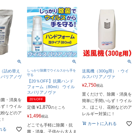
g（詰め替え
しっかり除菌でウイルスから手を
送風機（300g用）・ウイ
守る
スバリアノヴ
ルスバリアノヴァ
【20％OFF】抗菌ハンド
2,750
¥
税込
フォーム（80ml） ウイル
スバリアノヴァ
置くだけで、除菌・消臭を
除菌・消臭を
20％OFF
簡単に手間いらず！ウイル
らず！ウイル
1,870
定価
¥
ス、ほこり、花粉などのア
のところ
花粉などのア
レルギー対策に！
1,496
¥
税込
に！
カートに入れる
どこでも手軽に除菌・抗
れる
菌・消臭。子供から大人ま