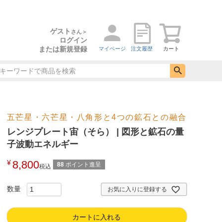
ゲスト
さん＞
ログイン
または新規登録
マイページ
注文履歴
カート
五芒星・六芒星・八角形と4つの鉱石との融合
レンジプレート宙（そら） | 図形と鉱石の量
子波動エネルギー
¥
8,800
88
ポイント進呈
税込
お気に入りに登録する
カートに入れる