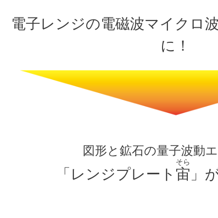
電子レンジの電磁波マイクロ
に！
図形と鉱石の量子波動
そら
「レンジプレート
宙
」