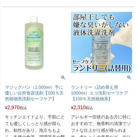
も使用できます。アレルギー防
止、洗濯機内の黒カビ防止にも
役立ちます。
マジックパン（1,000ml）手に
ランドリー（詰め替え用
優しい台所食器洗剤【100％天
1000ml）エコ洗剤セーフケア
然植物系洗剤セーフケア】
【100％天然植物系】
2,970
2,310
¥
¥
税込
税込
キッチンエイドより、手肌にと
アレルギー症状のある方に特に
ても優しくしっとり感が得ら
おすすめで、無香料の清潔でソ
れ、粘性があり、泡立ちもよ
フトな仕上がり感が得られま
く、各種の食器、調理器具や野
す。赤ちゃんの産着など、デリ