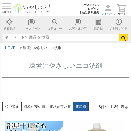
ゲスト
さん＞
ログイン
MENU
または新規登録
マイページ
カート
新着商品
キャンペーン
カテゴリー
お客さまの声
読み物
ご利用ガイド
HOME
環境にやさしいエコ洗剤
環境にやさしいエコ洗剤
8
件中
1
-
8
件表示
並び替え
価格が安い順
価格が高い順
新着順