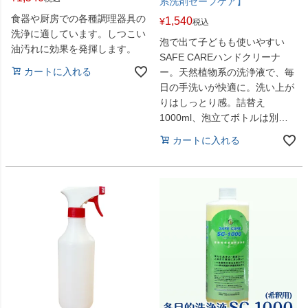
系洗剤セーフケア】
食器や厨房での各種調理器具の
1,540
¥
税込
洗浄に適しています。しつこい
泡で出て子どもも使いやすい
油汚れに効果を発揮します。
SAFE CAREハンドクリーナ
カートに入れる
ー。天然植物系の洗浄液で、毎
日の手洗いが快適に。洗い上が
りはしっとり感。詰替え
1000ml、泡立てボトルは別途
ご用意ください。
カートに入れる