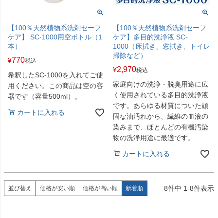
【100％天然植物系洗剤セーフ
【100％天然植物系洗剤セーフ
ケア】 SC-1000用空ボトル（1
ケア】多目的洗浄液 SC-
本）
1000（床拭き、窓拭き、トイレ
掃除など）
770
¥
税込
2,970
¥
税込
希釈したSC-1000を入れてご使
家庭向けの洗浄・脱臭用途に広
用ください。この商品は空の容
く使用されている多目的洗浄液
器です（容量500ml）。
です。あらゆる材質についた頑
カートに入れる
固な油汚れから、繊維の血液の
染みまで、ほとんどの有機汚染
物の洗浄用途に最適です。
カートに入れる
8
件中
1
-
8
件表示
並び替え
価格が安い順
価格が高い順
新着順