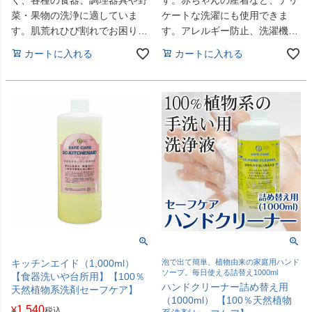
菜・果物の洗浄に適していま
ケートな洗濯にも使用できま
す。肌荒れひび割れでお困りの
す。アレルギー防止、洗濯機内
方にお奨めです。赤ちゃんにも
の黒カビ防止にも役立ちます。
カートに入れる
カートに入れる
安心してご使用いただけます。
キッチンエイド（1,000ml）
泡で出て簡単、植物由来の家庭用ハンド
ソープ。毎日使える詰替え1000ml
【食器洗いや台所用】【100％
ハンドクリーナー詰め替え用
天然植物系洗剤セーフケア】
（1000ml） 【100％天然植物
1,540
¥
税込