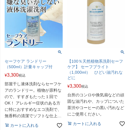
セーフケア ランドリー
【100％天然植物系洗剤セーフ
（500ml）計量キャップ付
ケア】 セーフブライト
（1,000ml） ひどい油汚れな
3,300
¥
税込
どに
部屋干し液体洗剤ならセーフケ
3,300
¥
税込
アのランドリー。植物が原料な
台所のコンロや換気扇などの頑
ので、すすぎもたった１回で
固な油汚れや、カップについた
OK！ アレルギー症状のある方
茶渋やコーヒーの黒い汚れなど
に特におすすめなエコ洗剤で、
にご使用ください。
無香料の清潔でソフトな仕上が
り感が得られます。 赤ちゃんの
カートに入れる
カートに入れる
産着など、デリケートな洗濯に