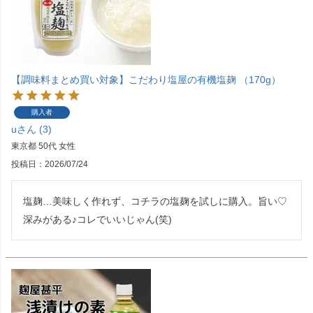
【調味料まとめ買い対象】こだわり塩屋の有機塩麹 （170g）
購入者
u
3
東京都
50代
女性
投稿日
2026/07/24
塩麹…美味しく作れず、コチラの塩麹を試しに購入。旨い♡
深みがある♪コレでいいじゃん(笑)