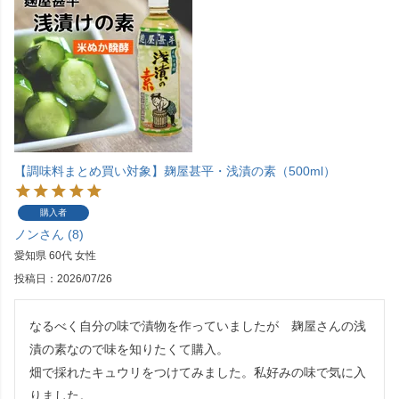
【調味料まとめ買い対象】麹屋甚平・浅漬の素（500ml）
購入者
ノン
8
愛知県
60代
女性
投稿日
2026/07/26
なるべく自分の味で漬物を作っていましたが　麹屋さんの浅
漬の素なので味を知りたくて購入。

畑で採れたキュウリをつけてみました。私好みの味で気に入
りました。