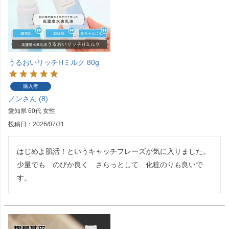
うるおいリッチHミルク 80g
購入者
ノン
8
愛知県
60代
女性
投稿日
2026/07/31
はじめよ肌活！というキャッチフレーズが気に入りました。

少量でも　のびか良く　さらっとして　化粧のりも良いで
す。