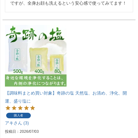
ですが、全身お顔も洗えるという安心感で使ってみてます！
【調味料まとめ買い対象】奇跡の塩 天然塩、お清め、浄化、開
運、盛り塩に
購入者
アキ
3
投稿日
2026/07/03