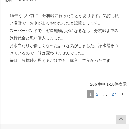
投稿日
2026/07/03
15年くらい前に　分杭峠に行ったことがあります。気持ち良
い場所で　お水がまろやかだったと記憶してます。

スーパーバンドで　ゼロ地場お水になるなら　分杭峠までの
旅行代金と思い購入しました。

お水当たりが優しくなったような気がしました。浄水器をつ
けているので　味は変わりませんでした。

毎日、分杭峠と思えるだけでも　購入して良かったです。
266
件中
1
-
10
件表示
1
2
…
27
ペー