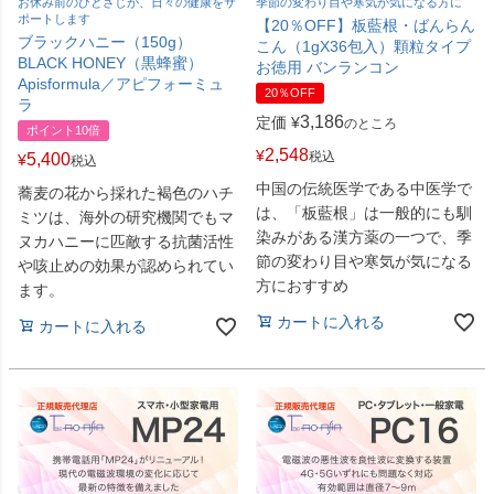
お休み前のひとさじが、日々の健康をサ
季節の変わり目や寒気が気になる方に
ポートします
【20％OFF】板藍根・ばんらん
ブラックハニー（150g）
こん（1gX36包入）顆粒タイプ
BLACK HONEY（黒蜂蜜）
お徳用 バンランコン
Apisformula／アピフォーミュ
20％OFF
ラ
3,186
定価
¥
のところ
ポイント10倍
2,548
¥
税込
5,400
¥
税込
中国の伝統医学である中医学で
蕎麦の花から採れた褐色のハチ
は、「板藍根」は一般的にも馴
ミツは、海外の研究機関でもマ
染みがある漢方薬の一つで、季
ヌカハニーに匹敵する抗菌活性
節の変わり目や寒気が気になる
や咳止めの効果が認められてい
方におすすめ
ます。
カートに入れる
カートに入れる