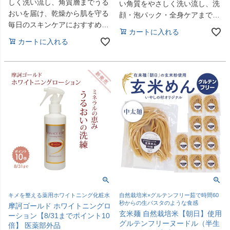
しく洗い流し、角質層までうる
い角質をやさしく洗い流し、洗
おいを届け、乾燥から肌を守る
顔・泡パック・全身ケアまで1
毎日のスキンケアにおすすめの
本で使えます。毎日の洗顔にお
カートに入れる
セットです。初めての方にも安
すすめです。
カートに入れる
心。
キメを整える薬用ホワイトニング化粧水
自然栽培米×グルテンフリー茹で時間60
秒からの生パスタのような食感
摩訶ゴールド ホワイトニングロ
玄米麺 自然栽培米【朝日】使用
ーション【8/31までポイント10
グルテンフリーヌードル（半生
倍】 医薬部外品