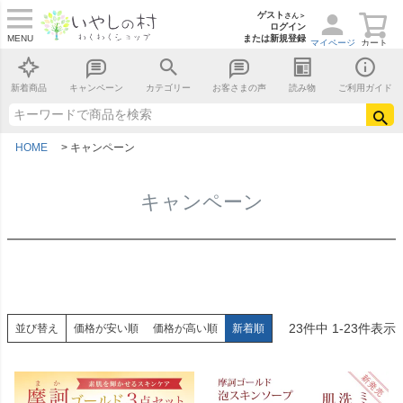
ゲスト
さん＞
ログイン
MENU
または新規登録
マイページ
カート
新着商品
キャンペーン
カテゴリー
お客さまの声
読み物
ご利用ガイド
HOME
キャンペーン
キャンペーン
23
件中
1
-
23
件表示
並び替え
価格が安い順
価格が高い順
新着順