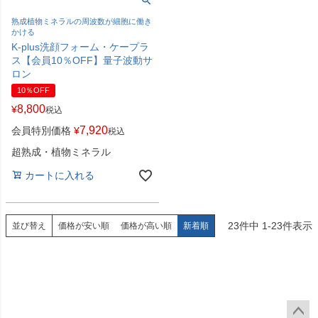
熟成植物ミネラルの周波数が細胞に働き
かける
K-plus洗顔フォーム・ケープラ
ス【会員10％OFF】量子波動サ
ロン
10％OFF
8,800
¥
税込
7,920
会員特別価格
¥
税込
超熟成・植物ミネラル
カートに入れる
23
件中
1
-
23
件表示
並び替え
価格が安い順
価格が高い順
新着順