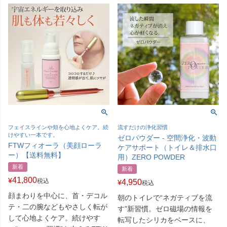
フェイスラインや頬を心地よくケア。続
流すだけの浄化習慣
けやすい一本です。
ゼロパウダー - 空間浄化・波動
FTWフィオーラ（美顔ローラ
ケアサポート（トイレ＆排水口
ー）【送料無料】
用）ZERO POWDER
新着
新着
41,800
¥
税込
4,950
¥
税込
顔まわりを中心に、首・デコル
朝のトイレで“ネガティブを流
テ・二の腕などもやさしく転が
す”新習慣。ゼロ磁場の情報を
して心地よくケア。続けやす
転写したシリカをベースに、