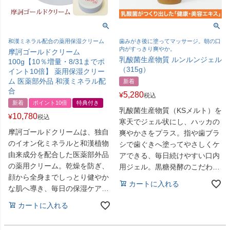
和漢ミネラル配合の薬用保湿クリーム
歯みがき後に塗ってマッサージ。朝の口
内がすっきり爽やか。
摩訶ゴールドクリーム
乳酸菌生産物質 ルンルンジェル
100g【10％増量・8/31までポ
（315g）
イント10倍】 薬用保湿クリー
ム 医薬部外品 和漢ミネラル配
新着
合
5,280
¥
税込
新着
ポイント10倍
特典付き
乳酸菌生産物質（KSメルト）を
10,780
¥
税込
寒天でジェル状にし、ハッカの
摩訶ゴールドクリームは、独自
爽やかさをプラス。指や歯ブラ
のイオン化ミネラルと和漢植物
シで歯ぐきへ塗ってやさしくケ
由来成分を配合した医薬部外品
アできる、毎日続けやすい口内
の薬用クリーム。乾燥を防ぎ、
用ジェル。黒糖発酵のこだわり
顔から全身までしっとり健やか
素材で、家族みんなの口元習慣
カートに入れる
な肌へ導き、毎日の保湿ケアを
に。
支えます。敏感肌や年齢肌のう
カートに入れる
るおい不足にもおすすめです。