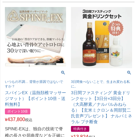
いつもの不調… 背骨が原因ではないで
3日間食べないことで、生まれ変わる私
すか？
に。
スパインEX（温熱頚椎マッサー
3日間ファスティング 黄金ドリ
ジマット）【ポイント10倍・送
ンクセット【3日分×3回分】
料無料】
（大高酵素／ナルバルみねら
る）【玄米ミクロン＆岡部賢二
ポイント10倍
氏音声プレゼント】 ナルバミネ
437,800
¥
税込
ラル プチ断食
SPINE-EXは、独自の技術で脊
特典付き
椎の長さや屈曲度などを正確に
13,824
¥