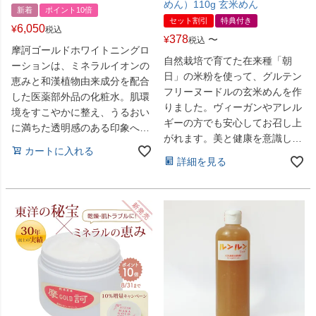
めん）110g 玄米めん
新着
ポイント10倍
セット割引
特典付き
6,050
¥
税込
378
¥
〜
税込
摩訶ゴールドホワイトニングロ
自然栽培で育てた在来種「朝
ーションは、ミネラルイオンの
日」の米粉を使って、グルテン
恵みと和漢植物由来成分を配合
フリーヌードルの玄米めんを作
した医薬部外品の化粧水。肌環
りました。ヴィーガンやアレル
境をすこやかに整え、うるおい
ギーの方でも安心してお召し上
に満ちた透明感のある印象へ導
がれます。美と健康を意識した
きます。毎日の化粧水におすす
カートに入れる
食生活に最適です。
めです。
詳細を見る