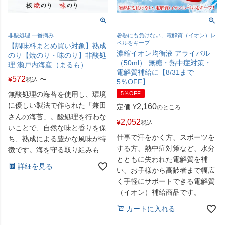
非酸処理 一番摘み
暑熱にも負けない、電解質（イオン）レ
ベルをキープ
【調味料まとめ買い対象】熟成
濃縮イオン均衡液 アライバル
のり【焼のり・味のり】非酸処
（50ml） 無糖・熱中症対策・
理 瀬戸内海産（まるも）
電解質補給に【8/31まで
572
¥
〜
税込
5％OFF】
無酸処理の海苔を使用し、環境
5％OFF
に優しい製法で作られた「兼田
2,160
定価
¥
のところ
さんの海苔」。酸処理を行わな
2,052
¥
税込
いことで、自然な味と香りを保
仕事で汗をかく方、スポーツを
ち、熟成による豊かな風味が特
する方、熱中症対策など、水分
徴です。海を守る取り組みも評
とともに失われた電解質を補
価されています。
詳細を見る
い、お子様から高齢者まで幅広
く手軽にサポートできる電解質
（イオン）補給商品です。
カートに入れる