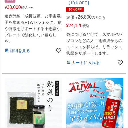
【10％OFF】
33,000
¥
〜
税込
10％OFF
遠赤外線「成長波動」と宇宙電
26,800
定価
¥
のところ
子を集めるFTWセラミック。食
24,120
¥
税込
や健康をサポートする不思議な
身につけるだけで、スマホやパ
プレートで酸化しない暮らし
ソコンなどの人工電磁波からの
を。
ストレスを和らげ、リラックス
詳細を見る
状態をサポートします。
カートに入れる