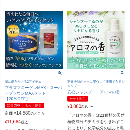
脳に働きかける2アイテム
家族全員が本当に安心して使用できるシ
ャンプー
プラズマローゲンMAX＋スーパ
安心シャンプー・アロマの香
ーブラウンMAXセット
【20％OFF】
セット割引
20％OFF
セット割引
3,080
¥
〜
税込
14,580
定価
¥
のところ
「アロマの香」は21種類の天然
11,664
植物成分のチカラを引き出すこ
¥
税込
とにより、化学成分の皮ふと毛