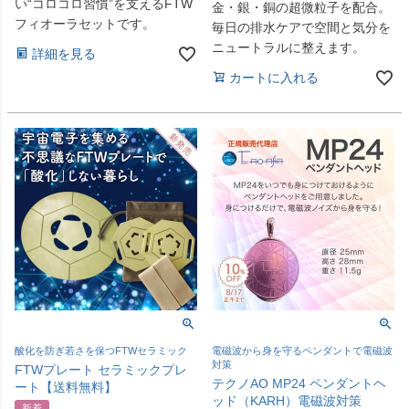
い“コロコロ習慣”を支えるFTW
金・銀・銅の超微粒子を配合。
フィオーラセットです。
毎日の排水ケアで空間と気分を
ニュートラルに整えます。
詳細を見る
カートに入れる
酸化を防ぎ若さを保つFTWセラミック
電磁波から身を守るペンダントで電磁波
対策
FTWプレート セラミックプレ
テクノAO MP24 ペンダントヘ
ート【送料無料】
ッド（KARH）電磁波対策
新着