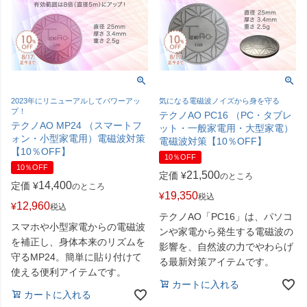
2023年にリニューアルしてパワーアッ
気になる電磁波ノイズから身を守る
プ！
テクノAO PC16 （PC・タブレ
テクノAO MP24 （スマートフ
ット・一般家電用・大型家電）
ォン・小型家電用）電磁波対策
電磁波対策【10％OFF】
【10％OFF】
10％OFF
10％OFF
21,500
定価
¥
のところ
14,400
定価
¥
のところ
19,350
¥
税込
12,960
¥
税込
テクノAO「PC16」は、パソコ
スマホや小型家電からの電磁波
ンや家電から発生する電磁波の
を補正し、身体本来のリズムを
影響を、自然波の力でやわらげ
守るMP24。簡単に貼り付けて
る最新対策アイテムです。
使える便利アイテムです。
カートに入れる
カートに入れる