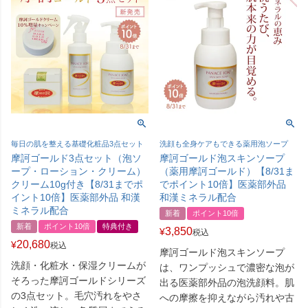
毎日の肌を整える基礎化粧品3点セット
洗顔も全身ケアもできる薬用泡ソープ
摩訶ゴールド3点セット（泡ソ
摩訶ゴールド泡スキンソープ
ープ・ローション・クリーム）
（薬用摩訶ゴールド）【8/31ま
クリーム10g付き【8/31までポ
でポイント10倍】医薬部外品
イント10倍】医薬部外品 和漢
和漢ミネラル配合
ミネラル配合
新着
ポイント10倍
新着
ポイント10倍
特典付き
3,850
¥
税込
20,680
¥
税込
摩訶ゴールド泡スキンソープ
洗顔・化粧水・保湿クリームが
は、ワンプッシュで濃密な泡が
そろった摩訶ゴールドシリーズ
出る医薬部外品の泡洗顔料。肌
の3点セット。毛穴汚れをやさ
への摩擦を抑えながら汚れや古