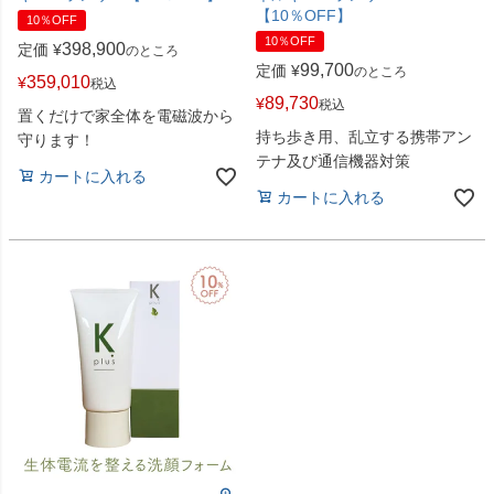
【10％OFF】
10％OFF
10％OFF
398,900
定価
¥
のところ
99,700
定価
¥
のところ
359,010
¥
税込
89,730
¥
税込
置くだけで家全体を電磁波から
持ち歩き用、乱立する携帯アン
守ります！
テナ及び通信機器対策
カートに入れる
カートに入れる