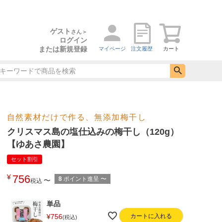
ゲスト
さん＞
ログイン
または新規登録
マイページ
注文履歴
カート
自然素材だけで作る、無添加梅干し
クリスマス島の塩仕込みの梅干し（120g）
【ゆあさ農園】
セット割引
¥
756
8
ポイント進呈
〜
〜
税込
単品
¥
756
カートに入れる
税込