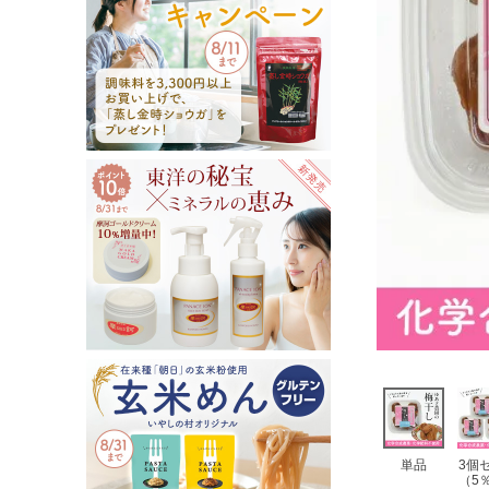
単品
3個
（5％