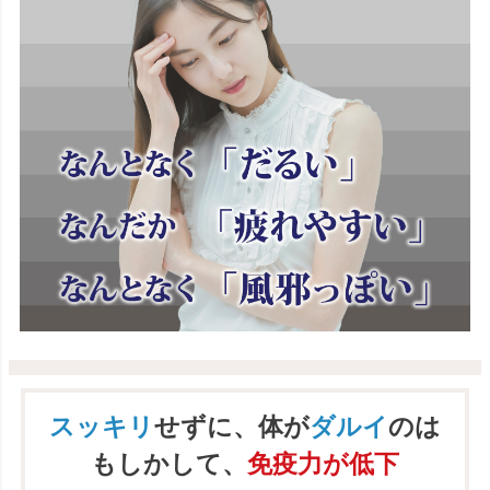
スッキリ
せずに、体が
ダルイ
のは
もしかして、
免疫力が低下