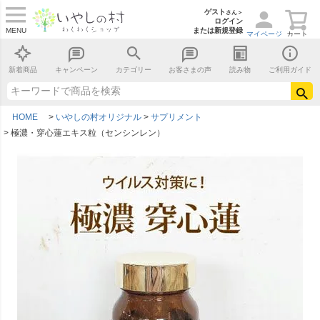
ゲスト
さん＞
ログイン
MENU
または新規登録
マイページ
カート
新着商品
キャンペーン
カテゴリー
お客さまの声
読み物
ご利用ガイド
HOME
いやしの村オリジナル
サプリメント
極濃・穿心蓮エキス粒（センシンレン）