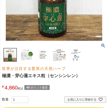
世界が注目する驚異の天然ハーブ
極濃・穿心蓮エキス粒（センシンレン）
¥
4,860
49
ポイント進呈
税込
お気に入りに登録する