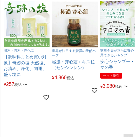
開運・強運・浄化に
家族全員が本当に安心
世界が注目する驚異の天然ハ
用できるシャンプー
ーブ
【調味料まとめ買い対
安心シャンプー・
極濃・穿心蓮エキス粒
象】奇跡の塩 天然塩、
マの香
（センシンレン）
お清め、浄化、開運、
盛り塩に
セット割引
4,860
¥
税込
257
¥
〜
税込
3,080
¥
〜
税込