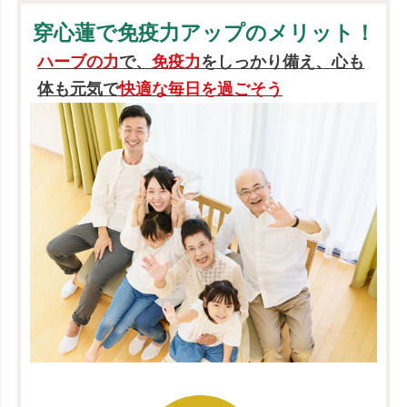
穿心蓮で免疫力アップのメリット！
ハーブの力
で、
免疫力
をしっかり備え、心も
体も元気で
快適な毎日を過ごそう