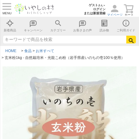
ゲスト
さん＞
ログイン
MENU
または新規登録
マイページ
カート
新着商品
キャンペーン
カテゴリー
お客さまの声
読み物
ご利用ガイド
HOME
食品
お米すべて
玄米粉1kg - 自然栽培米・光龍こめ粉（岩手県産いのちの壱100％使用）