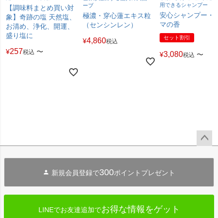
用できるシャンプー
ーブ
【調味料まとめ買い対
安心シャンプー・
極濃・穿心蓮エキス粒
象】奇跡の塩 天然塩、
マの香
（センシンレン）
お清め、浄化、開運、
盛り塩に
セット割引
4,860
¥
税込
257
¥
〜
税込
3,080
¥
〜
税込
ペー
ジト
300
新規会員登録で
ポイントプレゼント
ップ
へ
お得な情報をゲット
LINEでお友達追加で