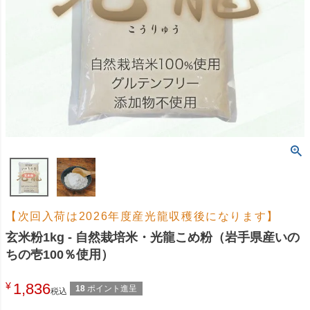
【次回入荷は2026年度産光龍収穫後になります】
玄米粉1kg - 自然栽培米・光龍こめ粉（岩手県産いの
ちの壱100％使用）
¥
1,836
18
ポイント進呈
税込