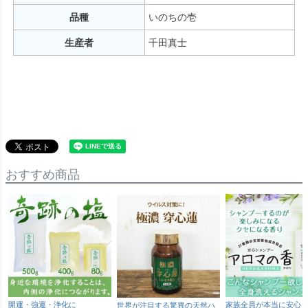
品種
いのちの壱
生産者
千田真士
おすすめ商品
開運・強運・浄化に
家族全員が本当に安心
世界が注目する驚異の天然ハ