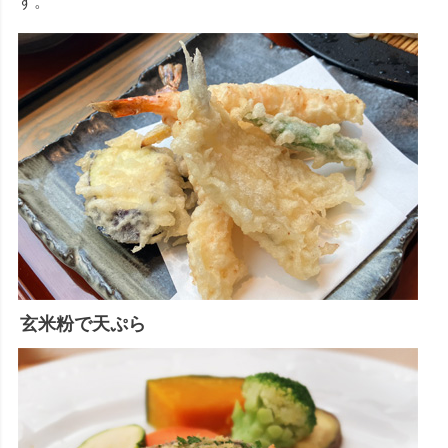
す。
玄米粉で天ぷら