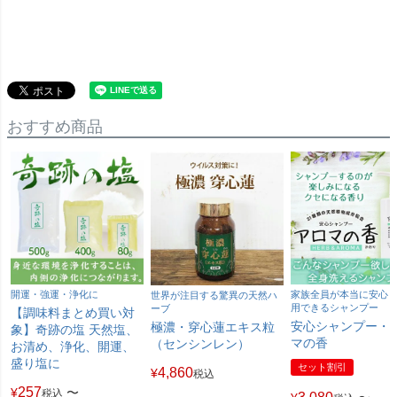
おすすめ商品
開運・強運・浄化に
家族全員が本当に安心
世界が注目する驚異の天然ハ
用できるシャンプー
ーブ
【調味料まとめ買い対
安心シャンプー・
極濃・穿心蓮エキス粒
象】奇跡の塩 天然塩、
マの香
（センシンレン）
お清め、浄化、開運、
盛り塩に
セット割引
4,860
¥
税込
257
¥
〜
税込