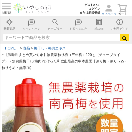
ゲスト
さん＞
ログイン
MENU
または新規登録
マイページ
カート
新着商品
キャンペーン
カテゴリー
お客さまの声
読み物
ご利用ガイド
HOME
食品
梅干し・梅肉エキス
【調味料まとめ買い対象】無農薬ねり梅（三年梅）120ｇ（チューブタイ
プ）・無農薬梅干し(梅肉)で作った和歌山県産の中本農園【練り梅・練りうめ・
ねりうめ・無添加】