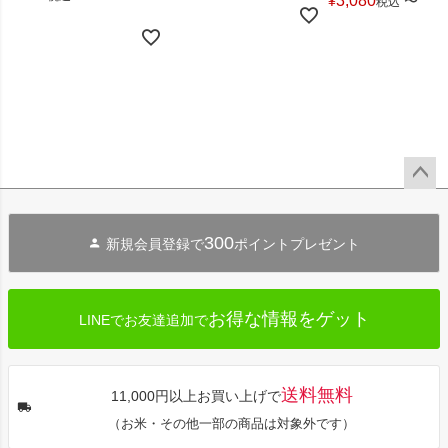
3,080
¥
〜
税込
ペー
ジト
300
新規会員登録で
ポイントプレゼント
ップ
へ
お得な情報をゲット
LINEでお友達追加で
送料無料
11,000円以上お買い上げで
（お米・その他一部の商品は対象外です）