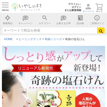
ゲスト
さん＞
ログイン
MENU
または新規登録
マイページ
カート
新着商品
キャンペーン
カテゴリー
お客さまの声
読み物
ご利用ガイド
HOME
ヒーリンググッズ
奇跡シリーズ
奇跡の塩石けん