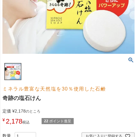
ミネラル豊富な天然塩を30％使用した石鹸
奇跡の塩石けん
定価
¥
2,178
のところ
¥
2,178
22
ポイント進呈
税込
お気に入りに登録する