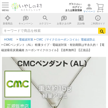
ゲスト
さん＞
ログイン
MENU
または新規登録
マイページ
カート
新着商品
キャンペーン
カテゴリー
お客さまの声
読み物
ご利用ガイド
HOME
電磁波対策
CMC（マイクロカーボンコイル）電磁波防止
CMCペンダント（AL） 軽量タイプ・電磁波対策・有効期限は半永久的！【電
磁波吸収炭素繊維 カーボンマイクロコイル】【送料無料】【正規品】