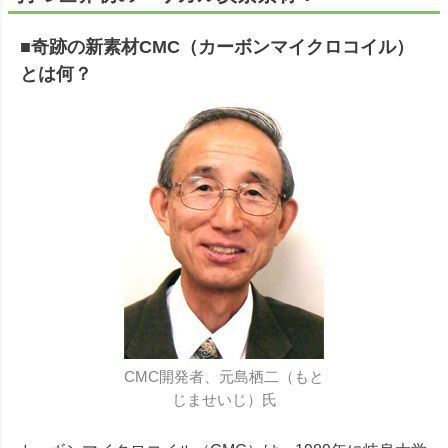
■奇跡の新素材CMC（カーボンマイクロコイル）
とは何？
CMC開発者、元島栖二（もと
じませいじ）氏