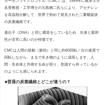
カーボンマイクロコイル（CMC）は、1989年に岐阜大学
名誉教授・工学博士の元島栖二氏らにより、アセチレン
を高温熱分解して、世界で初めて発見された二重螺旋状
の炭素繊維です。
遺伝子（DNA）と同じ構造をしているため、生体と親和
性が非常に高いのが特徴です。
CMCは人間の鼓動（脈拍）と同じ約60回転／分の速度で
回転しながら、まるで生き物のように成長します。人
間・生命体と共鳴する命が宿り、意識すら持っているか
のようにも感じられます。
■普通の炭素繊維とどこが違うの？