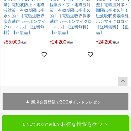
量】電磁波防止・電磁
軽量タイプ・電磁波対
型】電磁波対策・
波対策・有効期限は半
策・有効期限は半永久
期限は半永久的！
永久的！【電磁波吸収
的！【電磁波吸収炭素
磁波吸収炭素繊維 
炭素繊維 カーボンマイ
繊維 カーボンマイクロ
ボンマイクロコイ
クロコイル】【送料無
コイル】【送料無料】
【送料無料】【正
料】【正規品】
【正規品】
品】
55,000
24,200
24,200
¥
¥
¥
税込
税込
税込
ペー
ジト
300
新規会員登録で
ポイントプレゼント
ップ
へ
お得な情報をゲット
LINEでお友達追加で