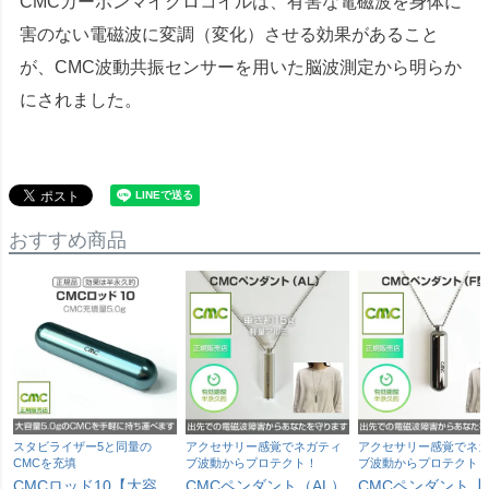
CMCカーボンマイクロコイルは、有害な電磁波を身体に
害のない電磁波に変調（変化）させる効果があること
が、CMC波動共振センサーを用いた脳波測定から明らか
にされました。
おすすめ商品
スタビライザー5と同量の
アクセサリー感覚でネガティ
アクセサリー感覚でネ
CMCを充填
ブ波動からプロテクト！
ブ波動からプロテクト
CMCロッド10【大容
CMCペンダント（AL）
CMCペンダント【