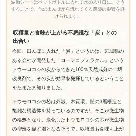
波動シートはペットボトルに入れて水の入り口に。そう
することで、他の田んぼから流れてくる農薬の影響を避
けられます。
収穫量と食味が上がる不思議な「炭」との
出合い
今回、田んぼに入れた「炭」というのは、宮城県の
ある会社が開発した「コーンコブミラクル」という
トウモロコシの炭からできた100％天然成分の土壌
改良剤で、その炭が効果を発揮しているということ
をたまたま知りました。
トウモロコシの芯は外殻、木質環、髄の3層構造と
複雑な構造体を持っているのですが、そこが微生物
の棲処となり、炭化したトウモロコシの芯が微生物
の増殖を促す場となるそうで、収穫量も食味も上が