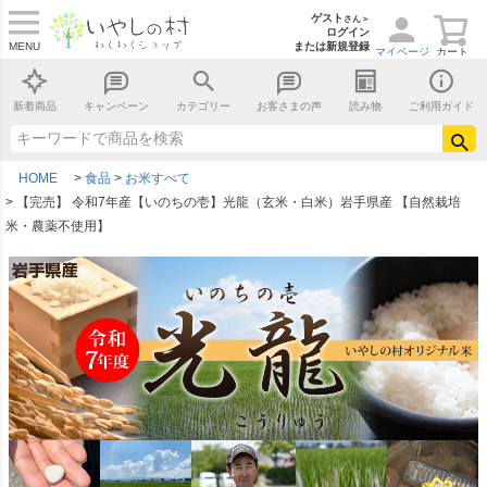
ゲスト
さん＞
ログイン
MENU
または新規登録
マイページ
カート
新着商品
キャンペーン
カテゴリー
お客さまの声
読み物
ご利用ガイド
HOME
食品
お米すべて
【完売】 令和7年産【いのちの壱】光龍（玄米・白米）岩手県産 【自然栽培
米・農薬不使用】