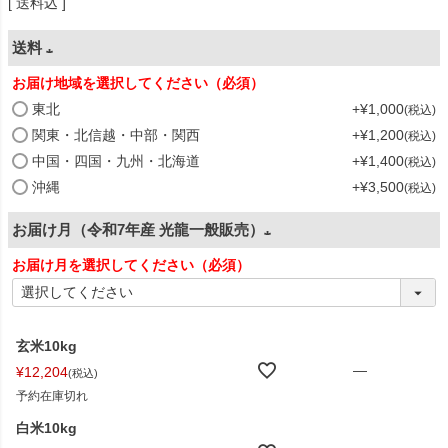
送料込
送料
お届け地域を選択してください（必須）
(
東北
+
¥
1,000
税込
必
関東・北信越・中部・関西
+
¥
1,200
税込
須
中国・四国・九州・北海道
+
¥
1,400
税込
)
沖縄
+
¥
3,500
税込
お届け月（令和7年産 光龍一般販売）
お届け月を選択してください（必須）
(
必
須
玄米10kg
)
—
¥
12,204
税込
予約在庫切れ
白米10kg