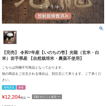
【完売】 令和7年産【いのちの壱】光龍（玄米・白
米）岩手県産 【自然栽培米・農薬不使用】
こちらは同梱不可商品となっております。
他の商品をご注文される場合は、別注文にて承ります。ご了承くだ
さい。
産地直送
新着
¥
12,204
122
ポイント進呈
〜
〜
税込